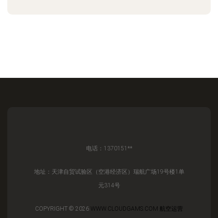
电话：1370151**
地址：天津自贸试验区（空港经济区）瑞航广场19号楼1单
元314号
COPYRIGHT © 2026
WWW.CLOUDGAMS.COM
航空运营