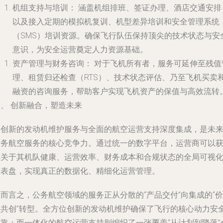
机组支持与培训：
涵盖机组排班、签证办理、酒店交通安排
以及接入定期的模拟机复训、机型差异培训和安全管理系统
（SMS）培训资源。确保飞行队伍保持顶尖的技术状态与安
意识，为安全运营奠定人力资源基础。
资产管理与财务咨询：
对于飞机所有者，服务可延伸至残值
理、租赁归还检查（RTS）、技术状态评估、乃至飞机买卖
融资的咨询服务，帮助客户实现飞机资产的保值与高效流转
、 创新融合，塑造未来
将创新的发动机维护服务与全面的航空运营支持深度集成，是未
公务航空服务的核心竞争力。通过统一的数字平台，运营商可以
得关于其机队健康、运营效率、财务成本和合规状态的全局可视
仪表盘，实现真正的数据化、精细化运营管理。
而言之，公务航空领域的服务正从分散的“产品交付”向集成的“价
值共创”转型。全方位创新的发动机维护确保了飞行的核心动力安
可靠；而一体化的航空运营支持则编织了一张覆盖“从计划到降落”