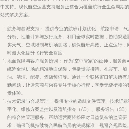
空中支持。现代航空运营支持服务正整合为覆盖航行全生命周期
一站式解决方案。
航务与签派支持：
提供专业的航班计划优化、航路申请、气
分析、性能计算与放行服务。利用全球实时数据，协助规避
劣天气、空域限制与机场拥堵，确保航班高效、正点运行，
时最大化提升飞行安全裕度。
地面保障与客户服务协调：
作为“空中管家”的延伸，服务商
统筹全球机场的精准地面保障，包括贵宾接待、礼宾车、加
油、清洁、配餐、酒店预订等。通过一个联络窗口解决所有
勤问题，让运营商与乘客专注于核心行程，享受无缝衔接的
贵体验。
技术记录与合规管理：
提供专业的适航文件管理、技术记录
字化、维修方案监控以及适航指令（AD）、服务通告（SB
的符合性管理服务。帮助运营商轻松应对日益复杂的监管要
求，确保飞机持续符合民航当局的法规标准，规避合规风险