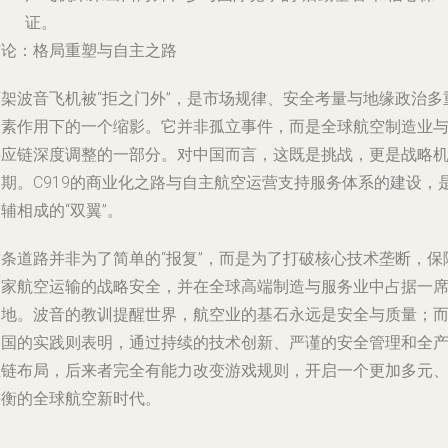
证。
结论：格局重塑与自主之路
百架波音飞机被“拒之门外”，是市场规律、安全考量与地缘政治多
因素作用下的一个缩影。它并非孤立事件，而是全球航空制造业
供应链深度调整的一部分。对中国而言，这既是挑战，更是战略
遇期。C919的商业化之路与自主航空运营支持服务体系的建设，
辅相成的“双翼”。
这条道路并非为了简单的“报复”，而是为了打破核心技术垄断，保
国家航空运输的战略安全，并在全球高端制造与服务业中占据一
之地。波音的教训提醒世界，航空业的基石永远是安全与质量；
中国的实践则表明，通过持续的技术创新、严谨的安全管理和全
业链布局，后来者完全有能力改变游戏规则，开启一个更加多元
平衡的全球航空新时代。