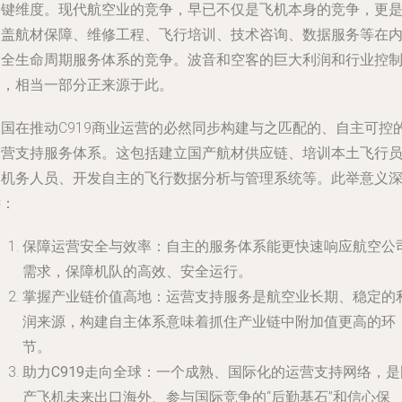
关键维度。现代航空业的竞争，早已不仅是飞机本身的竞争，更
涵盖航材保障、维修工程、飞行培训、技术咨询、数据服务等在
的全生命周期服务体系的竞争。波音和空客的巨大利润和行业控
力，相当一部分正来源于此。
中国在推动C919商业运营的必然同步构建与之匹配的、自主可控
运营支持服务体系。这包括建立国产航材供应链、培训本土飞行
和机务人员、开发自主的飞行数据分析与管理系统等。此举意义
远：
保障运营安全与效率
：自主的服务体系能更快速响应航空公
需求，保障机队的高效、安全运行。
掌握产业链价值高地
：运营支持服务是航空业长期、稳定的
润来源，构建自主体系意味着抓住产业链中附加值更高的环
节。
助力C919走向全球
：一个成熟、国际化的运营支持网络，是
产飞机未来出口海外、参与国际竞争的“后勤基石”和信心保