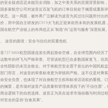
型的安全疑虑迟迟未能完全消除，加之中美关系的宏观背景影响
中国多家航空公司对波音近百架飞机的订单目前处于搁置或重新
估状态。这一局面，被外界广泛解读为波音为其过往问题所付出
代价，而中国自主研发的C919大飞机正迎来前所未有的发展机遇
国在航空产业链上的布局也正从“制造”向“运营与服务”深度拓展
一、 波音的困境：安全与信任的双重危机
音737 MAX机型因接连发生两起致命空难，在全球范围内经历
长达数年的停飞与严格审查。尽管该机型已在多数国家复飞，但
安全性阴影仍未完全散去。对于将航空安全置于首位的中国民航
管部门而言，对波音的审查标准更为审慎和严格。这不仅是对乘
生命安全负责，也体现了对自身航空主权和标准话语权的重视。
单的搁置，是市场对波音产品质量和管理体系投下的“不信任票”，
是商业逻辑下的自然选择。波音正为其在追求市场份额与利润过
对安全的妥协“自食其果”。