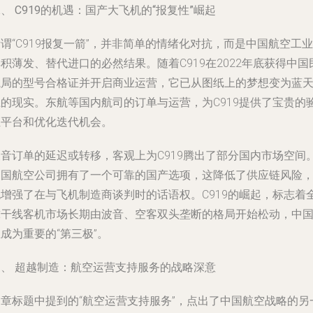
、 C919的机遇：国产大飞机的“报复性”崛起
谓“C919报复一箭”，并非简单的情绪化对抗，而是中国航空工业
积薄发、替代进口的必然结果。随着C919在2022年底获得中国
航局的型号合格证并开启商业运营，它已从图纸上的梦想变为蓝
上的现实。东航等国内航司的订单与运营，为C919提供了宝贵的
证平台和优化迭代机会。
波音订单的延迟或转移，客观上为C919腾出了部分国内市场空间
中国航空公司拥有了一个可靠的国产选项，这降低了供应链风险
也增强了在与飞机制造商谈判时的话语权。C919的崛起，标志着
球干线客机市场长期由波音、空客双头垄断的格局开始松动，中
成为重要的“第三极”。
三、 超越制造：航空运营支持服务的战略深意
文章标题中提到的“航空运营支持服务”，点出了中国航空战略的另