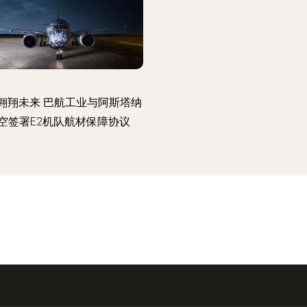
翱翔未来 巴航工业与阿斯塔纳
空签署E2机队航材保障协议