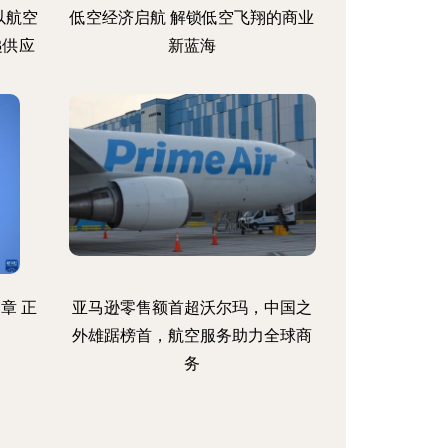
以航空
低空经济启航 解锁低空飞翔的商业
递供应
新蓝海
章 正
亚马逊零售额首超沃尔玛，中国之
外雄踞榜首，航空服务助力全球商
务