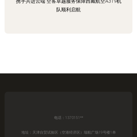
携手共进云端 空客卓越服务保障西藏航空A319机
队顺利启航
电话：1370151**
地址：天津自贸试验区（空港经济区）瑞航广场19号楼1单