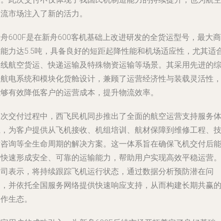
物流市场注入了新的活力。
舟600F是在新舟600客机基础上改进研发的全货运型号，最大商
载能力达5.5吨，具备良好的短距起降性能和机场适应性，尤其适
支线航空货运、快递运输及特殊物资运输等场景。其采用先进的
合航电系统和模块化货舱设计，兼顾了运营经济性与装载灵活性
能够有效降低客户的运营成本，提升物流效率。
本次交付过程中，西飞民机同步推出了全面的航空运营支持服务
系，为客户提供从飞机接收、机组培训、航材保障到维修工程、
术咨询等全生命周期的解决方案。这一体系旨在确保飞机交付后
够快速形成安全、可靠的运输能力，帮助用户实现高效平稳运营
公司表示，将持续跟踪飞机运行状态，通过数据分析预防潜在问
题，并依托全国服务网络提供快速响应支持，从而构建长期共赢
合作生态。