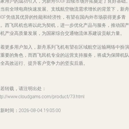
首家用户的成功引入，为新舟600F后续市场开拓奠定了良好基础
在当前全球电商快速发展、支线航空物流需求增长的背景下，新
600F凭借其优异的性能和经济性，有望在国内外市场获得更多青
睐。西飞民机也将以此为契机，进一步优化产品与服务，推动国
民机产业高质量发展，为国家综合交通物流体系建设贡献力量。
随着更多用户加入，新舟系列飞机有望在区域航空运输网络中扮
更重要的角色，而西飞民机专业的运营支持服务，将成为保障机
安全高效运行、提升客户竞争力的坚实后盾。
如若转载，请注明出处：
ttp://www.cloudgams.com/product/73.html
新时间：2026-08-04 19:05:00