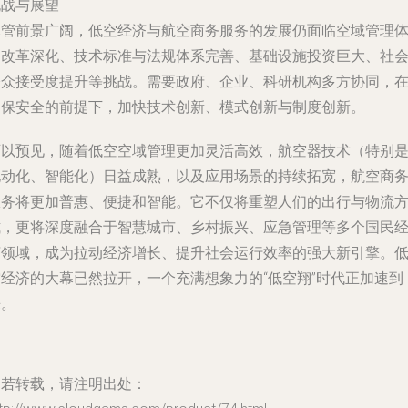
挑战与展望
尽管前景广阔，低空经济与航空商务服务的发展仍面临空域管理
制改革深化、技术标准与法规体系完善、基础设施投资巨大、社
公众接受度提升等挑战。需要政府、企业、科研机构多方协同，
确保安全的前提下，加快技术创新、模式创新与制度创新。
可以预见，随着低空空域管理更加灵活高效，航空器技术（特别
电动化、智能化）日益成熟，以及应用场景的持续拓宽，航空商
服务将更加普惠、便捷和智能。它不仅将重塑人们的出行与物流
式，更将深度融合于智慧城市、乡村振兴、应急管理等多个国民
济领域，成为拉动经济增长、提升社会运行效率的强大新引擎。
空经济的大幕已然拉开，一个充满想象力的“低空翔”时代正加速到
来。
如若转载，请注明出处：