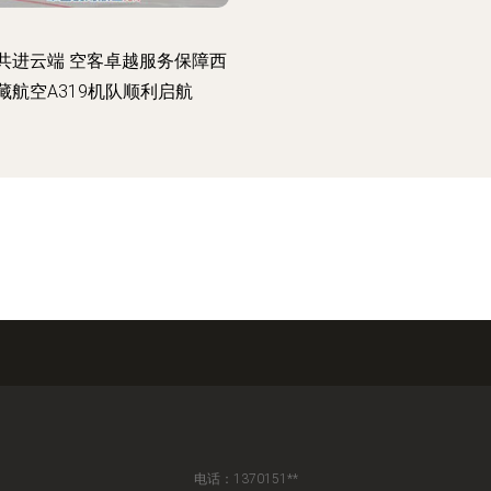
共进云端 空客卓越服务保障西
藏航空A319机队顺利启航
电话：1370151**