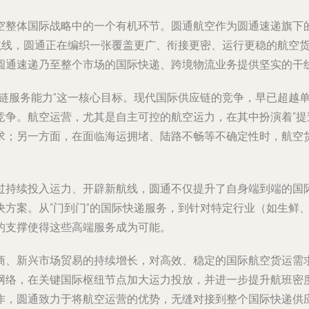
空整体国际战略中的一个有机环节。圆通航空作为圆通速递旗下
内航线，圆通正在编织一张覆盖更广、衔接更密、运行更稳的航空
圆通速递乃至整个市场的国际快递、跨境物流业务提供坚实的干
应链服务能力”这一核心目标。现代国际供应链的竞争，早已超越
争。航空运营，尤其是自主可控的航空运力，在其中扮演着“提速
求；另一方面，在面临海运拥堵、陆路不畅等不确定性时，航空
过持续投入运力、开辟新航线，圆通不仅提升了自身端到端的国
决方案。从“门到门”的国际快递服务，到针对特定行业（如生鲜
的支撑使得这些高端服务成为可能。
、新兴市场贸易的持续增长，对高效、稳定的国际航空货运需求
网络，在关键国际枢纽节点加大运力投放，并进一步提升航班密
作，圆通致力于将航空运营的优势，无缝对接到整个国际快递供